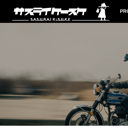
PR
ALL
CAR
を販売します
神田神保町「PASSAGE SOLIDA」で
BMW
１日店長をつとめました。
た。
BLOG
BLOG