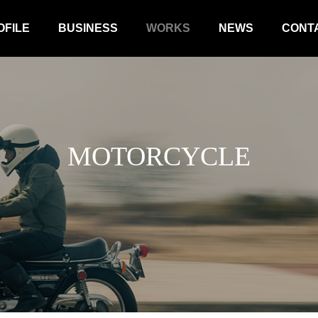
OFILE
BUSINESS
WORKS
NEWS
CONT
MOTORCYCLE
MOTORCYCLE
MEDIA
 F450GSの発表会に行ってきまし
かずさFM「Here and Now from
miboso」に出演しました！
BLOG