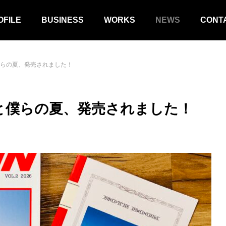
OFILE
BUSINESS
WORKS
NEWS
CONT
僕らの夏、発売されました！
と僕らの夏、発売されました！
MOTORCYCLE
MEDIA
 F450GSの発表会に行ってきまし
かずさFM「Here and Now from
miboso」に出演しました！
BLOG