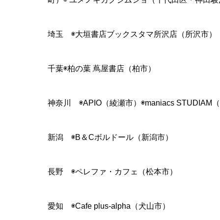
埼玉 ◉大垣書店ブックスタマ所沢店（所沢市）
千葉◉柏の葉 蔦屋書店（柏市）
神奈川 ◉APIO（綾瀬市）◉maniacs STUDI
新潟 ◉B＆Cボルドール（新潟市）
長野 ◉ペレファ・カフェ（松本市）
愛知 ◉Cafe plus-alpha（犬山市）