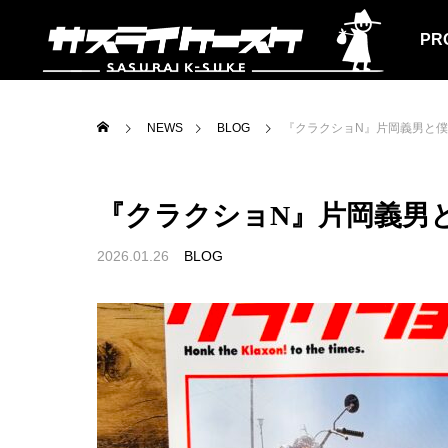
PR
NEWS
BLOG
『クラクショN』片岡義男と
『クラクショN』片岡義男
ALL
CAR
2026.01.26
BLOG
を販売します
神田神保町「PASSAGE SOLIDA」で
BMW
１日店長をつとめました。
た。
BLOG
BLOG