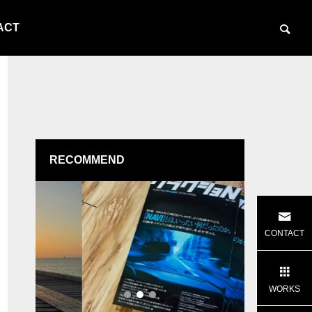
ACT
RECOMMEND
 Mina
80年代バイクのカタログを販売します
神田神保町「P
CONTACT
１日店長を
BLOG
BLOG
WORKS